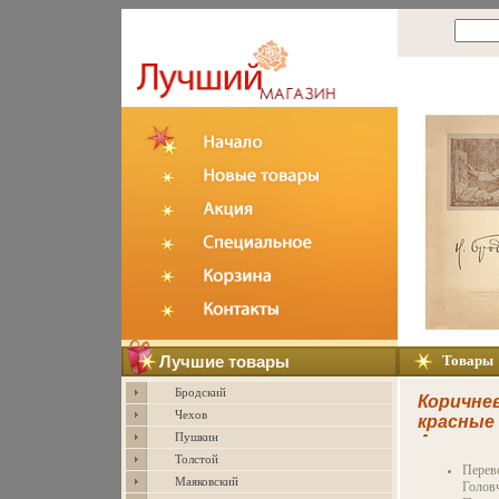
Лучшие товары
Товары
Бродский
Коричне
Чехов
красные 
Пушкин
Антиква
Толстой
издание
Перев
Сохранн
Маяковский
Голов