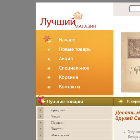
Лучшие товары
Товар
Бродский
Десять м
Чехов
друзей С
Пушкин
первые к
Толстой
7906k.
Художн
Маяковский
Кочерг