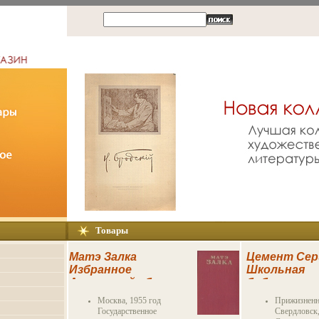
Товары
Матэ Залка
Цемент Сер
Избранное
Школьная
Авторский сборник
библиотека
Антикварное
8354k.
Москва, 1955 год
Прижизненн
издание
Государственное
Свердловск,