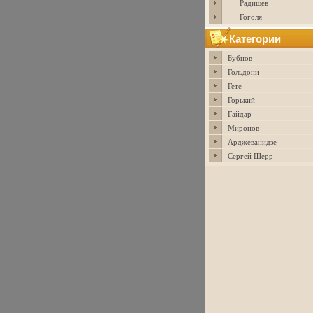
Радищев
Гоголя
Категории
Бубнов
Гольдони
Гете
Горький
Гайдар
Миронов
Арджеванидзе
Сергей Шерр