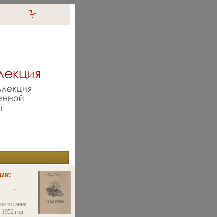
ия:
 инфо
ое издание
 1952 год