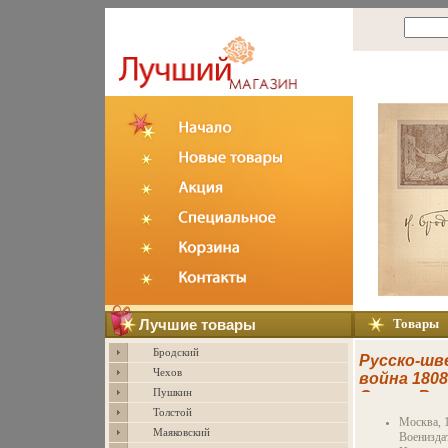
Лучшие товары
Товары
Бродский
Русско-шв
Чехов
война 1808
Пушкин
Серия: Во
Толстой
историчес
Москва, 
библиотек
Маяковский
Военизда