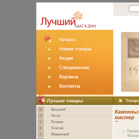
Лучшие товары
Товар
Бродский
Каменных
Чехов
мастер
Пушкин
Букинист
Толстой
издание
Прижиз
Сохранн
Маяковский
Москва