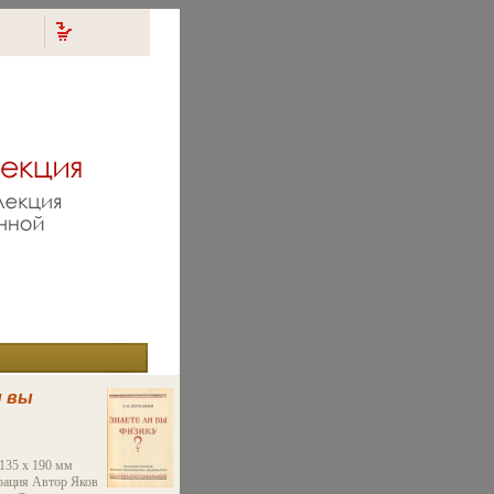
и вы
ное
135 х 190 мм
сть:
ация Автор Яков