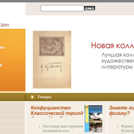
Товары
Конфуцианство
Знаете л
Классический период
физику?
Серия: Мир Востока
Антиквар
инфо 5750k.
издание
Настоящая книга призвана
Формат 
Сохранно
познакомить всех
Иллюстр