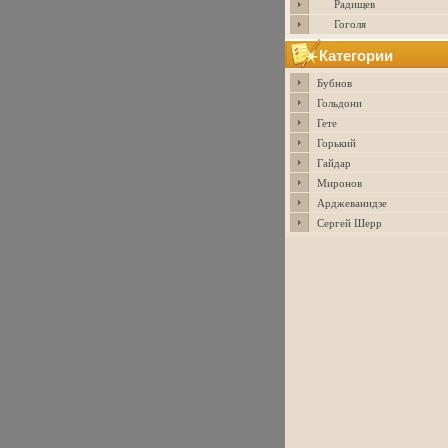
Радищев
Гоголя
Категории
Бубнов
Гольдони
Гете
Горький
Гайдар
Миронов
Арджеванидзе
Сергей Шерр