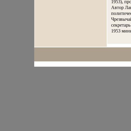
1953), пр
Автор Ла
политичес
Чрезвычай
секретарь
1953 мини