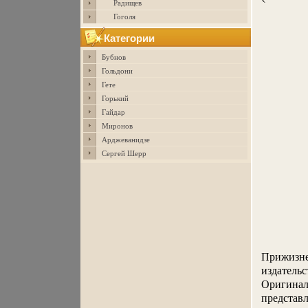
Радищев
Гоголя
Категории
Бубнов
Гольдони
Гете
Горький
Гайдар
Миронов
Арджеванидзе
Сергей Шерр
Прижизне
издательс
Оригинал
представл