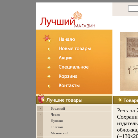
Лучшие товары
Товар
Бродский
Речь на
Чехов
Сохранно
Пушкин
издатель
Толстой
обложка,
Маяковский
(~130х20