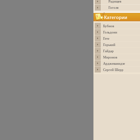
Радищев
Гоголя
Категории
Бубнов
Гольдони
Гете
Горький
Гайдар
Миронов
Арджеванидзе
Сергей Шерр