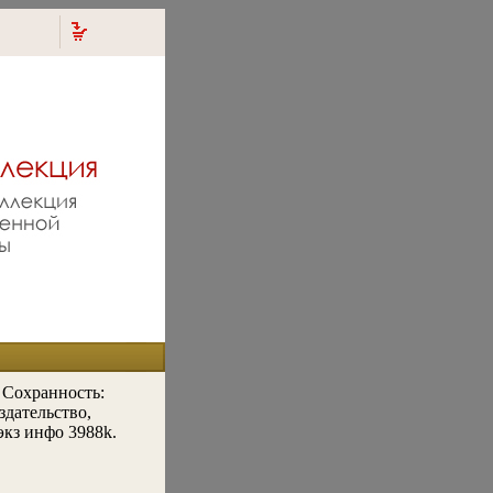
 Сохранность:
здательство,
экз инфо 3988k.