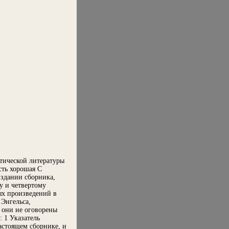
итической литературы
сть хорошая С
издании сборника,
у и четвертому
х произведений в
Энгельса,
они не оговорены
 1 Указатель
астоящем сборнике, и