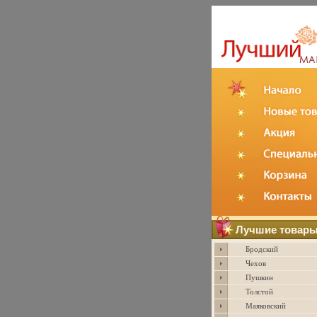
Лучшие товар
Бродский
Чехов
Пушкин
Толстой
Маяковский