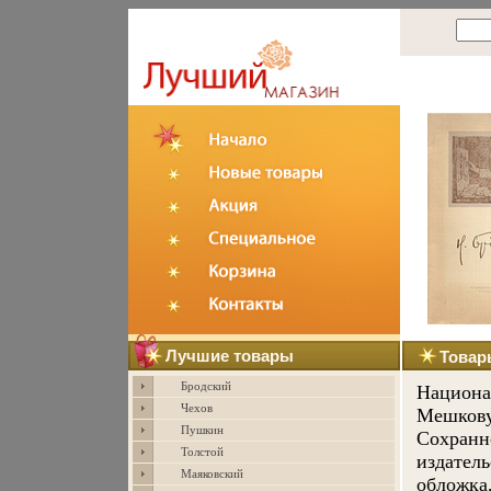
Лучшие товары
Товар
Бродский
Национа
Чехов
Мешкову
Пушкин
Сохранно
Толстой
издатель
Маяковский
обложка,