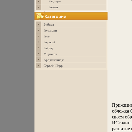
Радищев
Гоголя
Категории
Бубнов
Гольдони
Гете
Горький
Гайдар
Миронов
Арджеванидзе
Сергей Шерр
Прижизне
обложка С
своем об
ИСталин 
развитие 