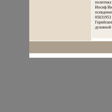
политику
Иосиф Ви
псевдоним
05031953 
Горийског
духовной 