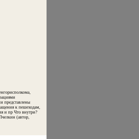
енгорисполкома,
рациями
ии представлены
ращения к пешеходам,
я и пр Что внутри?
Пчелкин (автор,