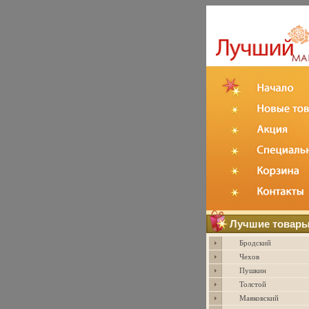
Лучшие товар
Бродский
Чехов
Пушкин
Толстой
Маяковский