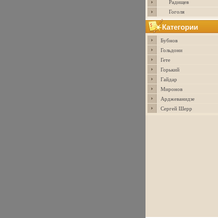
Радищев
Гоголя
Категории
Бубнов
Гольдони
Гете
Горький
Гайдар
Миронов
Арджеванидзе
Сергей Шерр