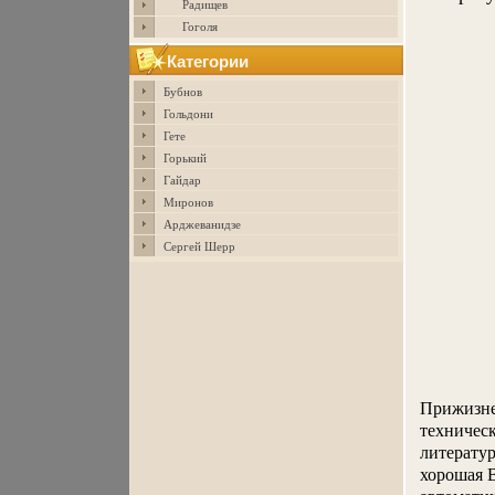
Радищев
Гоголя
Категории
Бубнов
Гольдони
Гете
Горький
Гайдар
Миронов
Арджеванидзе
Сергей Шерр
Прижизнен
техническ
литерату
хорошая 