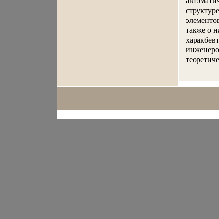
автоматич
структуре
элементов
также о н
харакбевт
инженеро
теоретиче