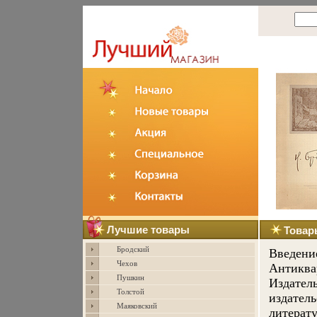
Лучшие товары
Товар
Бродский
Введени
Чехов
Антиква
Пушкин
Издатель
Толстой
издател
Маяковский
литерату