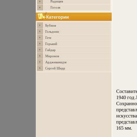
Радищев
Гоголя
Категории
Бубнов
Гольдони
Гете
Горький
Гайдар
Миронов
Арджеванидзе
Сергей Шерр
Составит
1940 год
Сохранно
представ
искусства
представл
165 мм.