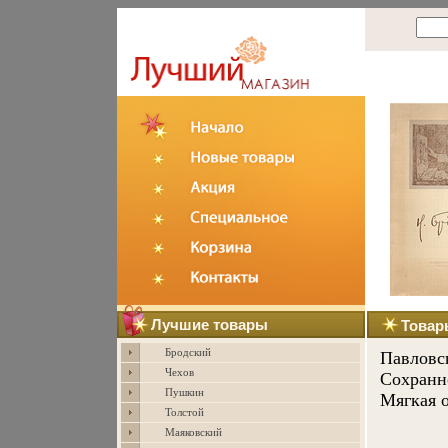
Лучшие товары
Товар
Бродский
Павловс
Чехов
Сохранн
Пушкин
Мягкая о
Толстой
Маяковский