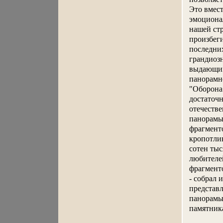
Это вмест
эмоциона
нашей стр
произбеги
последних
грандиоз
выдающим
панорамн
"Оборона 
достаточн
отечеств
панорамы 
фрагмент
кропотлив
сотен тыс
любителей
фрагменто
- собрал 
представл
панорамы
памятника