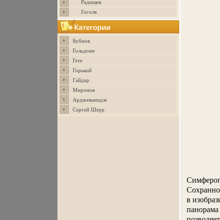
Радищев
Гоголя
Категории
Бубнов
Гольдони
Гете
Горький
Гайдар
Миронов
Арджеванидзе
Сергей Шерр
Симфероп
Сохранно
в изобраз
панорама
позволяет