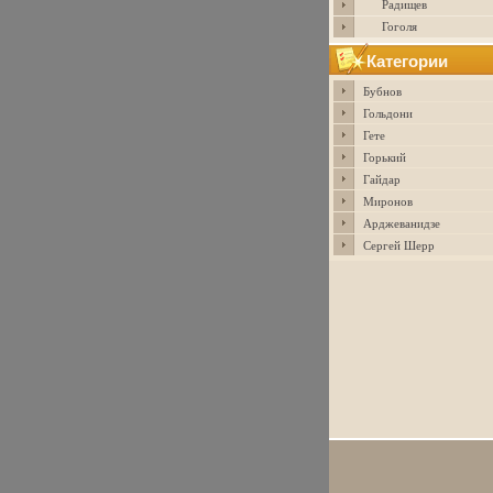
Радищев
Гоголя
Категории
Бубнов
Гольдони
Гете
Горький
Гайдар
Миронов
Арджеванидзе
Сергей Шерр