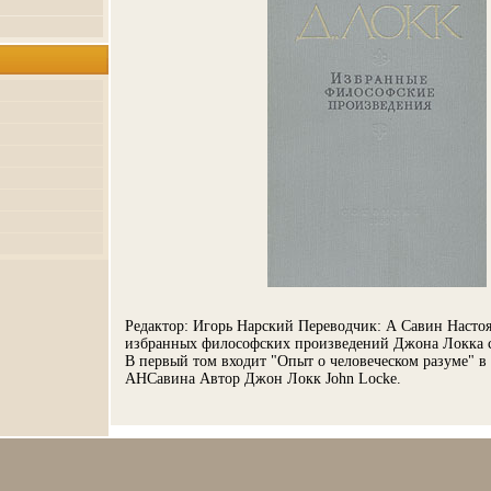
Редактор: Игорь Нарский Переводчик: А Савин Насто
избранных философских произведений Джона Локка с
В первый том входит "Опыт о человеческом разуме" в
АНСавина Автор Джон Локк John Locke.