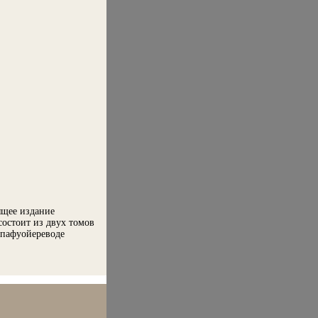
ящее издание
остоит из двух томов
 пафуойереводе