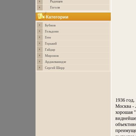
Радищев
Гоголя
Категории
Бубнов
Гольдони
Гете
Горький
Гайдар
Миронов
Арджеванидзе
Сергей Шерр
1936 год,
Москва - 
хорошая "
виднейше
объектив
преимуще