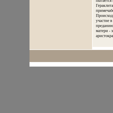
пытается 
Гераклита
примечаб
Происход
участие в
преданию,
матери - 
аристокра