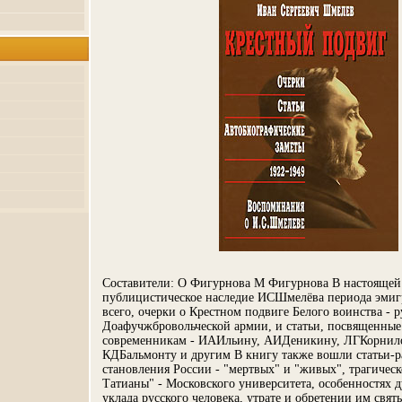
Составители: О Фигурнова М Фигурнова В настоящей 
публицистическое наследие ИСШмелёва периода эмиг
всего, очерки о Крестном подвиге Белого воинства - р
Доафучжбровольческой армии, и статьи, посвященны
современникам - ИАИльину, АИДеникину, ЛГКорнил
КДБальмонту и другим В книгу также вошли статьи-
становления России - "мертвых" и "живых", трагическ
Татианы" - Московского университета, особенностях 
уклада русского человека, утрате и обретении им свя