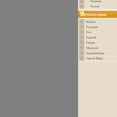
Радищев
Гоголя
Категории
Бубнов
Гольдони
Гете
Горький
Гайдар
Миронов
Арджеванидзе
Сергей Шерр