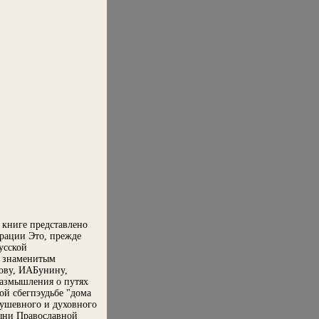
книге представлено
рации Это, прежде
усской
е знаменитым
ову, ИАБунину,
размышления о путях
ой сбегпэудьбе "дома
душевного и духовного
тыни Православной