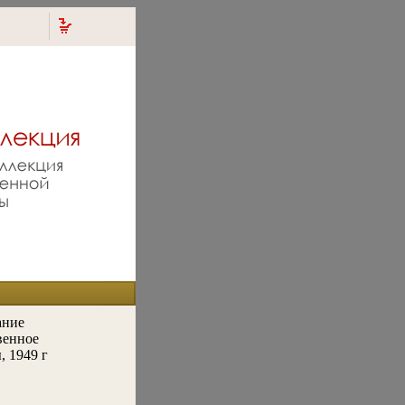
ание
венное
, 1949 г