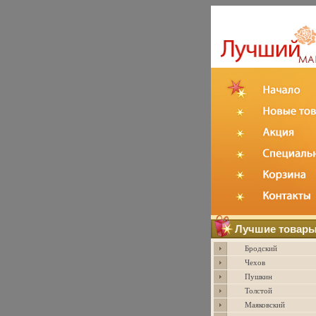
Лучшие товар
Бродский
Чехов
Пушкин
Толстой
Маяковский