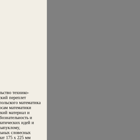
льство технико-
ский переплет
польского математика
осам математики
ский материал и
бознательность и
матических идей и
выпуклому,
ьных словесных
ат 175 х 225 мм