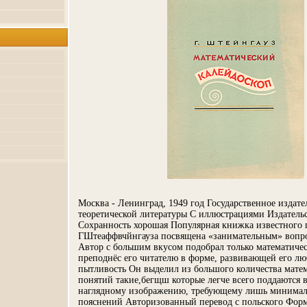
Москва - Ленинград, 1949 год Государственное издате
теоретической литературы С иллюстрациями Издатель
Сохранность хорошая Популярная книжка известного 
ГШтеаффвчйнгауза посвящена «занимательным» вопр
Автор с большим вкусом подобрал только математиче
преподнёс его читателю в форме, развивающей его лю
пытливость Он выделил из большого количества мате
понятий такие,бегщш которые легче всего поддаются 
наглядному изображению, требующему лишь минимал
пояснений Авторизованный перевод с польского Форм