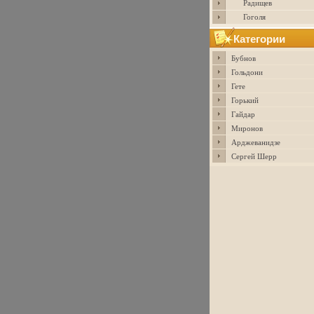
Радищев
Гоголя
Категории
Бубнов
Гольдони
Гете
Горький
Гайдар
Миронов
Арджеванидзе
Сергей Шерр