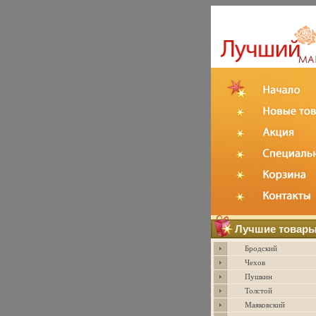
Лучшие товар
Бродский
Чехов
Пушкин
Толстой
Маяковский