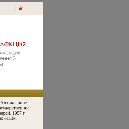
 Антикварное
осударственное
арей, 1957 г
о 6113k.