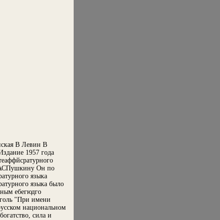
ская В Левин В
Издание 1957 года
итеаффйсратурного
 АСПушкину Он по
ратурного языка
ратурного языка было
дным ебегюдго
оголь "При имени
 русском национальном
богатство, сила и