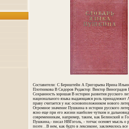
Составители: С Бернштейн А Григорьева Ирина Ильин
Плотникова В Сидоров Редактор: Виктор Виноградов 
Сохранность хорошая В истории развития русского л
национального языка выдающаяся роль принадлежит
праву считается у нас основоположником нового лите
Огромное значение Пушкина в истории русского лите
ясно еще при его жизни наиболее чутким и дальнови
современникам, например, таким, как Белинский и Г
Пушкина,- писал НВГоголь, - тотчас осеняет мысль о
поэте…В нем, как будто в лексиконе, заключилось все 