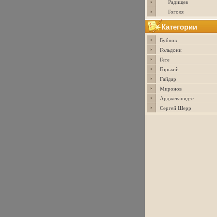
Радищев
Гоголя
Категории
Бубнов
Гольдони
Гете
Горький
Гайдар
Миронов
Арджеванидзе
Сергей Шерр