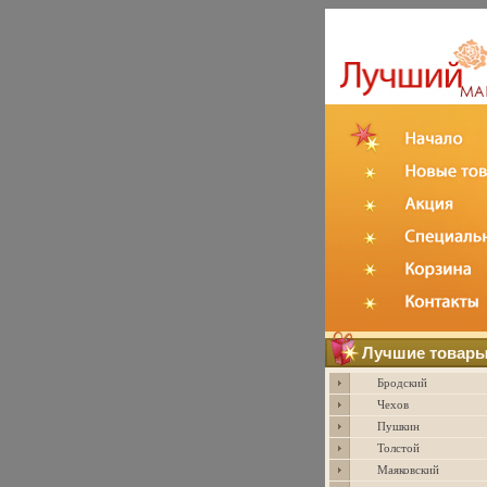
Лучшие товар
Бродский
Чехов
Пушкин
Толстой
Маяковский