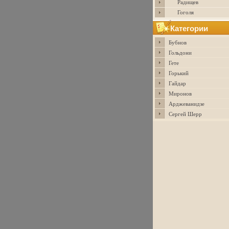
Радищев
Гоголя
Категории
Бубнов
Гольдони
Гете
Горький
Гайдар
Миронов
Арджеванидзе
Сергей Шерр