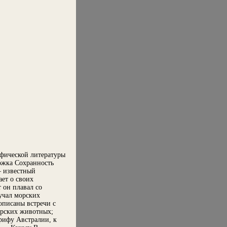
афической литературы
ожка Сохранность
— известный
ет о своих
 он плавал со
учал морских
описаны встречи с
орских животных;
рифу Австралии, к