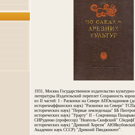
1931, Москва Государственное издательство культурно
литературы Издательский переплет Сохранность хорош
из II частей: I - Раскопки на Севере АПОкладников (д
историчеаффшнских наук) "Раскопки на Севере" ТСПа
исторических наук) "Первые земледельцы" ББ Пиотро
исторических наук) "Урарту" II - Сокровища Пазырык
СИРуденко (профессор) "Неаполь-Скифский" СбедифП
исторических наук) "Древний Хорезм" АЮЯкубовский
Академии наук СССР) "Древний Пянджикент".