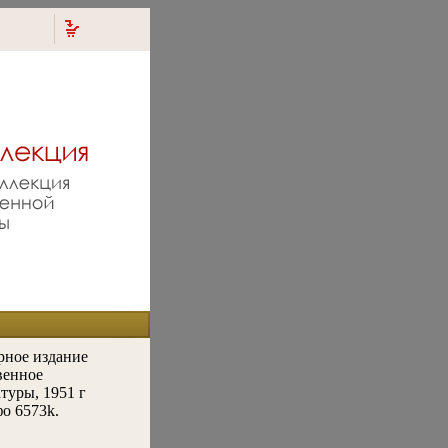
рное издание
венное
туры, 1951 г
фо 6573k.