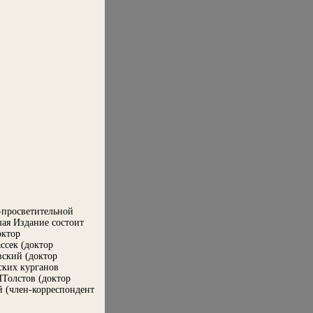
-просветительной
ая Издание состоит
октор
ссек (доктор
вский (доктор
ских курганов
Толстов (доктор
 (член-корреспондент