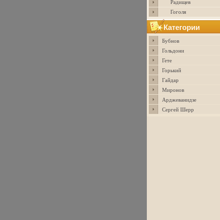
Радищев
Гоголя
Категории
Бубнов
Гольдони
Гете
Горький
Гайдар
Миронов
Арджеванидзе
Сергей Шерр