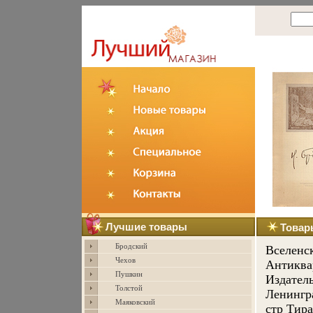
Лучшие товары
Товар
Бродский
Вселенс
Чехов
Антиква
Пушкин
Издатель
Толстой
Ленингра
Маяковский
стр Тира