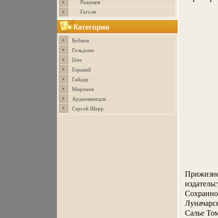
Радищев
Гоголя
Категории
Бубнов
Гольдони
Гете
Горький
Гайдар
Миронов
Арджеванидзе
Сергей Шерр
Прижизне
издательс
Сохраннос
Луначарс
Салье То