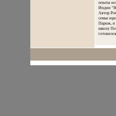
опыты ис
Индии "В
Автор Ром
семье юри
Париж, и
школу По
готовился