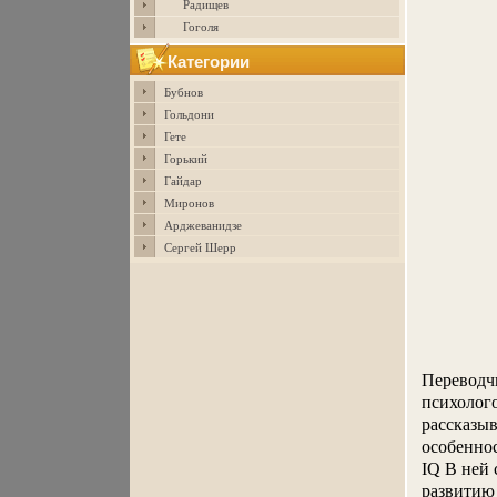
Радищев
Гоголя
Категории
Бубнов
Гольдони
Гете
Горький
Гайдар
Миронов
Арджеванидзе
Сергей Шерр
Переводч
психолого
рассказыв
особеннос
IQ В ней 
развитию