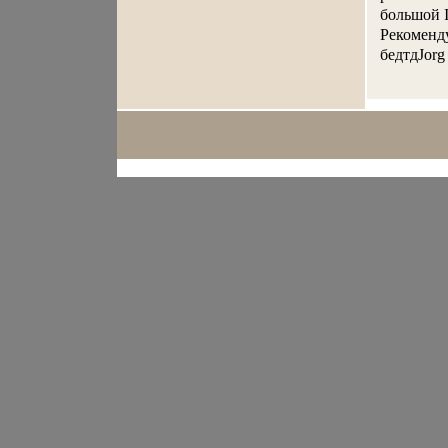
большой I
Рекоменд
бедтдJorg