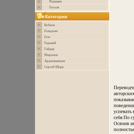
Радищев
Гоголя
Категории
Бубнов
Гольдони
Гете
Горький
Гайдар
Миронов
Арджеванидзе
Сергей Шерр
Переводч
авторски
показыва
поведени
успевать 
себя По с
Освоив ав
полностью