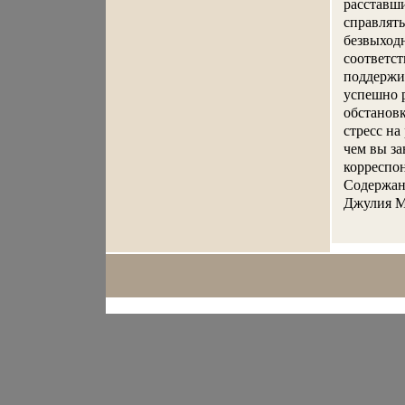
расставши
справлять
безвыходн
соответст
поддержив
успешно р
обстановк
стресс на
чем вы за
корреспон
Содержание
Джулия Мо