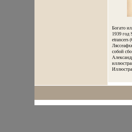
Богато и
1939 год So
etrancers
Ляссеафхк
собой сбо
Александ
иллюстра
Иллюстра