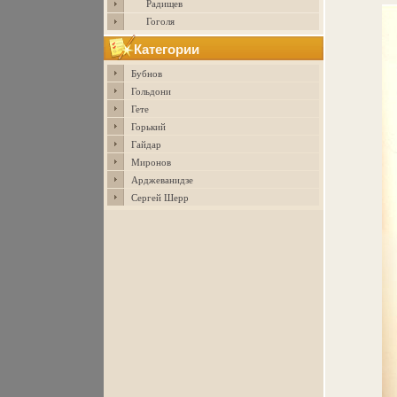
Радищев
Гоголя
Категории
Бубнов
Гольдони
Гете
Горький
Гайдар
Миронов
Арджеванидзе
Сергей Шерр