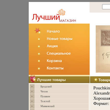
Лучшие товары
Товар
Бродский
Pouchkine
Чехов
Alexandr
Пушкин
Хорошая 
Толстой
Формат: 
Маяковский