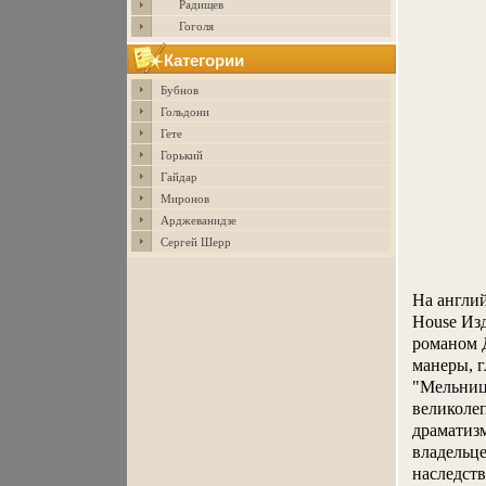
Радищев
Гоголя
Категории
Бубнов
Гольдони
Гете
Горький
Гайдар
Миронов
Арджеванидзе
Сергей Шерр
На англий
House Из
романом 
манеры, г
"Мельница
великоле
драматиз
владельце
наследств