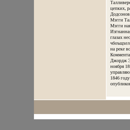
Талливер
цепких, 
Додсонов 
Мэгги Тал
Мэгги нак
Изгнанная
глазах н
чбоъщхело
на реке 
Коммента
Джордж Э
ноября 18
управляющ
1846 году
опубликов