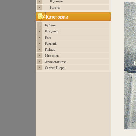
Радищев
Гоголя
Категории
Бубнов
Гольдони
Гете
Горький
Гайдар
Миронов
Арджеванидзе
Сергей Шерр