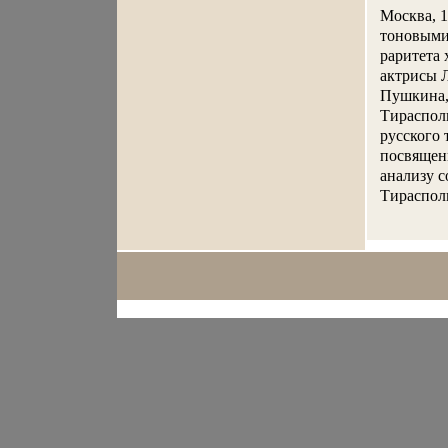
Москва, 1
тоновыми
раритета
актрисы 
Пушкина,
Тираспол
русского 
посвященн
анализу 
Тирасполь