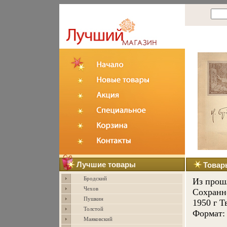
Лучшие товары
Товар
Бродский
Из прош
Чехов
Сохранно
Пушкин
1950 г Т
Толстой
Формат: 
Маяковский