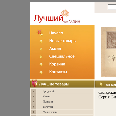
Лучшие товары
Товар
Бродский
Складска
Серия: Би
Чехов
Пушкин
Толстой
Маяковский