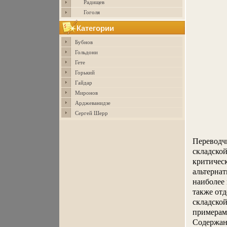
Радищев
Гоголя
Категории
Бубнов
Гольдони
Гете
Горький
Гайдар
Миронов
Арджеванидзе
Сергей Шерр
Переводч
складской
критичес
альтерна
наиболее 
также от
складско
примерам
Содержани