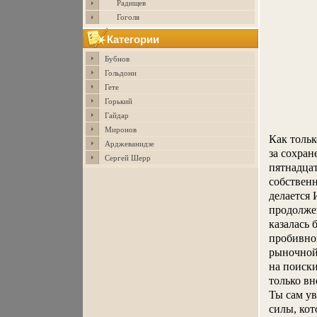
Радищев
Гоголя
Категории
Бубнов
Гольдони
Гете
Горький
Гайдар
Миронов
Как тольк
Арджеванидзе
за сохран
Сергей Шерр
пятнадцат
собственн
делается 
продолже
казалась 
пробивной
рыночнойб
на поиски
только вн
Ты сам ув
силы, кот