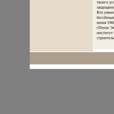
твоего ус
защищенно
Кто умнее
бессбоъыя
июня 1968
гПензе Э
институт
строитель