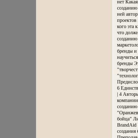
нет Какая
созданию 
ней автор
проектов
кого эта 
что долж
созданию 
маркетоло
бренды и 
научиться
бренды Эт
"творчест
"технолог
Предислови
6 Единств
| 4 Автор
компании
созданию
"Оранжев
бойца" Л
BrandAid 
создания 
Преподава