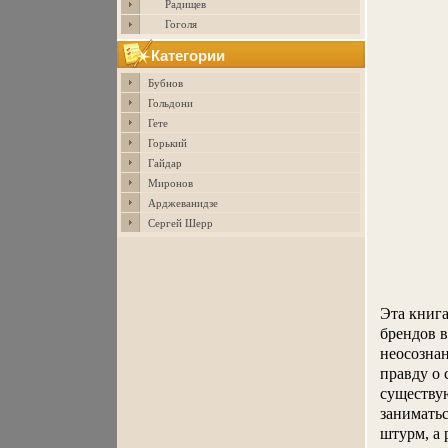
Радищев
Гоголя
Категории
Бубнов
Гольдони
Гете
Горький
Гайдар
Миронов
Арджеванидзе
Сергей Шерр
Эта книга
брендов в
неосознан
правду о
существую
заниматьс
штурм, а 