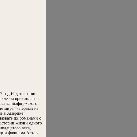
7 год Издательство
аклеена оригинальная
с английафцржского
е мира" - первый из
ые в Америке
назвать их романами о
 истории жизни одного
двадцатого века,
кции фашизма Автор