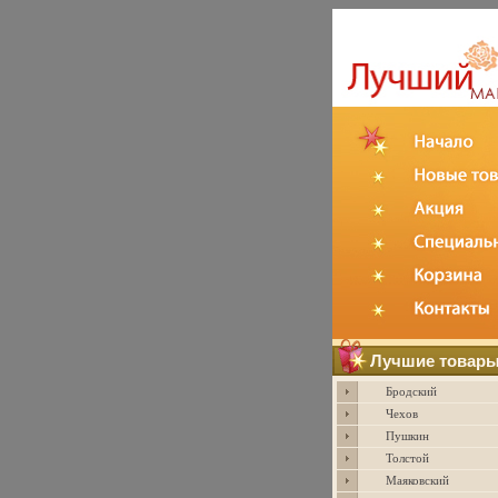
Лучшие товар
Бродский
Чехов
Пушкин
Толстой
Маяковский