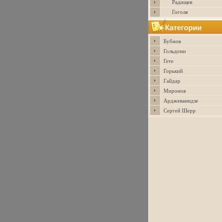
Радищев
Гоголя
Категории
Бубнов
Гольдони
Гете
Горький
Гайдар
Миронов
Арджеванидзе
Сергей Шерр