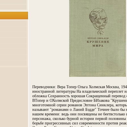
Переводчики: Вера Топер Ольга Холмская Москва, 194
иностранной литературы На владельческий переплет н
обложка Сохранность хорошая Сокращенный перевод 
ВТопер и ОХолмской Предисловие БИзакова "Крушени
многотомной серии романов Эптона Синклера, котор
называют "романами о Ланий Бэдде" Точнее было бы 
нашем времени: ведь они посвящены не беетвстолько
персонажа, сколько бурной истории первой половины 
борьбе прогрессивных сил современности против реа