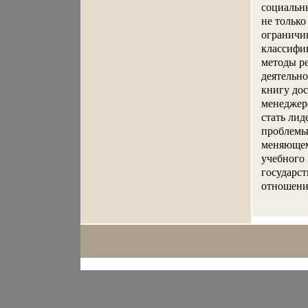
социальны
не тольк
ограничив
классифик
методы ре
деятельно
книгу дос
менеджеро
стать лид
проблемы,
меняющемс
учебного 
государс
отношений