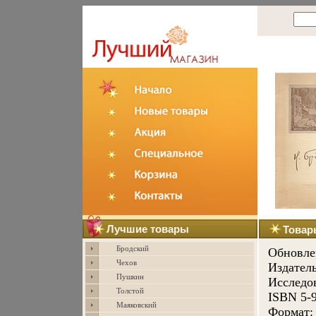
Лучшие товары
Товар
Бродский
Обновле
Чехов
Издател
Пушкин
Исследов
Толстой
ISBN 5-9
Маяковский
Формат: 