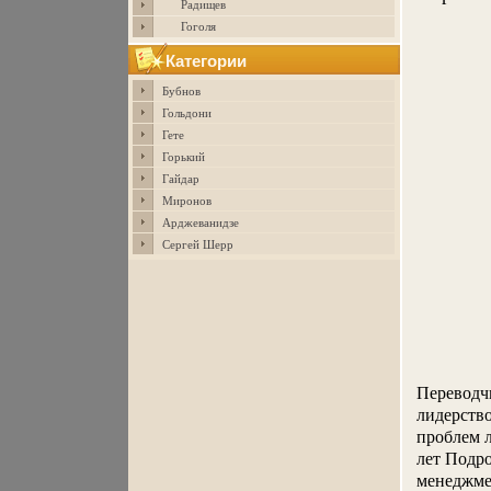
Радищев
Гоголя
Категории
Бубнов
Гольдони
Гете
Горький
Гайдар
Миронов
Арджеванидзе
Сергей Шерр
Переводч
лидерство
проблем 
лет Подр
менеджме