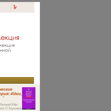
еские
рия: Идеи,
работают
.
: Валерий Юфа
ики: О Хорасанов