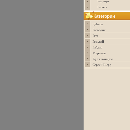
Радищев
Гоголя
Категории
Бубнов
Гольдони
Гете
Горький
Гайдар
Миронов
Арджеванидзе
Сергей Шерр