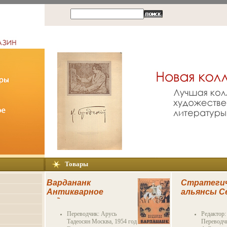
Товары
Вардананк
Стратегич
Антикварное
альянсы Се
издание
которые 
Сохранность:
инфо 8195k
Переводчик: Арусь
Редактор
Хорошая
Тадеосян Москва, 1954 год
Переводч