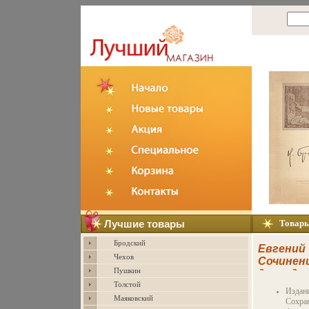
Лучшие товары
Товар
Бродский
Евгений 
Чехов
Сочинени
Пушкин
двенадц
Толстой
Серия: Е
Издани
Сочинени
Маяковский
Сохра