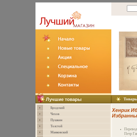
Лучшие товары
Товар
Бродский
Хенрик И
Чехов
Избранны
Пушкин
сочинени
Толстой
Авторски
Перевод
Антиквар
Маяковский
Петр Га