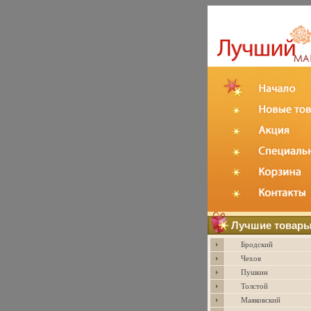
Лучшие товар
Бродский
Чехов
Пушкин
Толстой
Маяковский