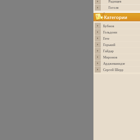
Радищев
Гоголя
Категории
Бубнов
Гольдони
Гете
Горький
Гайдар
Миронов
Арджеванидзе
Сергей Шерр