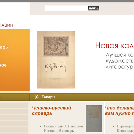
ы
Товары
Чешско-русский
Что делать
словарь
вам нужно 
Антикварное
важное реш
издание
Серия: Пер
Составитель: А Павлович
Переводчик
Сохранность:
успеху инфо
Настоящий словарь
Книга сод