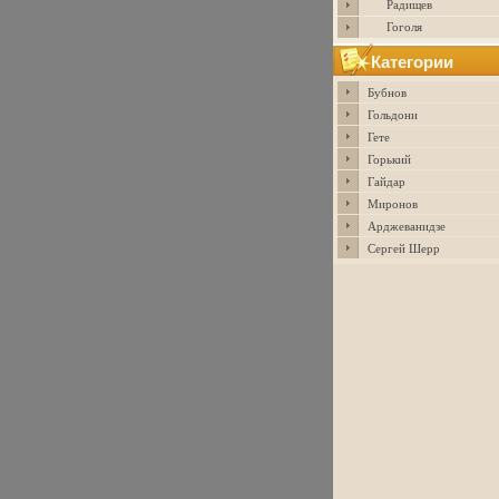
Радищев
Гоголя
Категории
Бубнов
Гольдони
Гете
Горький
Гайдар
Миронов
Арджеванидзе
Сергей Шерр