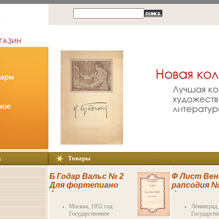
ы
Товары
Б Годар Вальс № 2
Ф Лист Вен
Для фортепиано
рапсодия №
Антикварное
фортепиан
издание
Антикварн
Москва, 1952 год
Ленинград,
Сохранность:
издание
Государственное
Государств