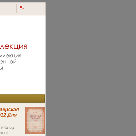
герская
12 Для
о
ое
 1954 год
енное